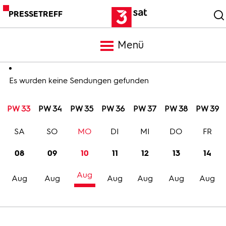
PRESSETREFF
Menü
Meldungen
Es wurden keine Sendungen gefunden
PW 33
PW 34
PW 35
PW 36
PW 37
PW 38
PW 39
Programm
SA
SO
MO
DI
MI
DO
FR
Mediathek
08
09
10
11
12
13
14
Aug
Trailer
Aug
Aug
Aug
Aug
Aug
Aug
Bilder