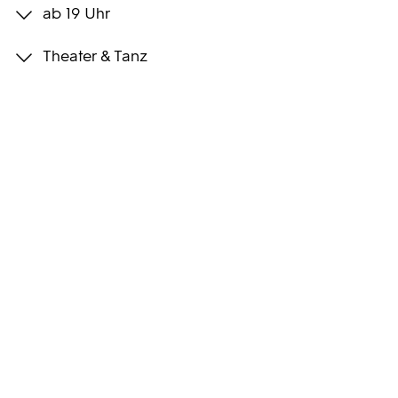
ab 19 Uhr
Programmwochen
Theater & Tanz
3sat