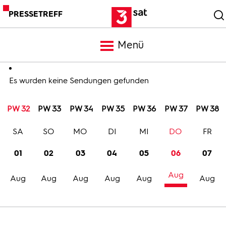
PRESSETREFF
Menü
Meldungen
Es wurden keine Sendungen gefunden
PW 32
PW 33
PW 34
PW 35
PW 36
PW 37
PW 38
Programm
SA
SO
MO
DI
MI
DO
FR
Mediathek
01
02
03
04
05
06
07
Aug
Trailer
Aug
Aug
Aug
Aug
Aug
Aug
Bilder