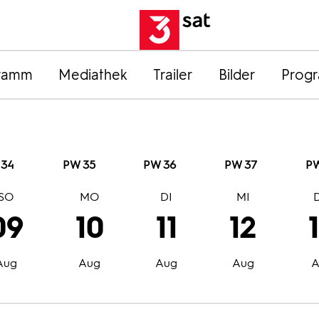
ramm
Mediathek
Trailer
Bilder
Prog
 34
PW 35
PW 36
PW 37
PW
SO
MO
DI
MI
09
10
11
12
Aug
Aug
Aug
Aug
A