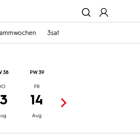
rammwochen
3sat
 38
PW 39
DO
FR
SA
SO
13
14
15
16
Aug
Aug
ug
Aug