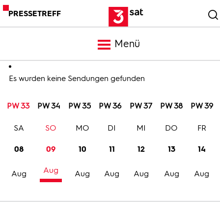
PRESSETREFF
Menü
Meldungen
Es wurden keine Sendungen gefunden
PW 33
PW 34
PW 35
PW 36
PW 37
PW 38
PW 39
Programm
SA
SO
MO
DI
MI
DO
FR
Mediathek
08
09
10
11
12
13
14
Aug
Trailer
Aug
Aug
Aug
Aug
Aug
Aug
Bilder