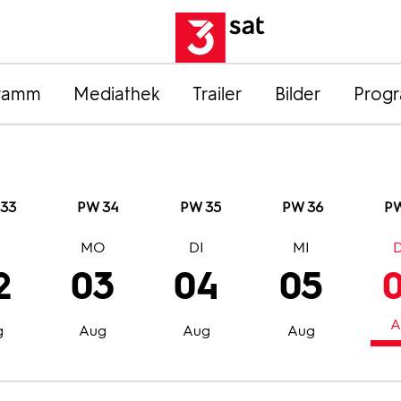
ramm
Mediathek
Trailer
Bilder
Prog
33
PW 34
PW 35
PW 36
PW
O
MO
DI
MI
2
03
04
05
A
g
Aug
Aug
Aug