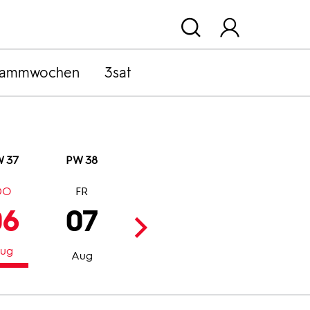
rammwochen
3sat
 37
PW 38
DO
FR
SA
SO
06
07
08
09
ug
Aug
Aug
Aug