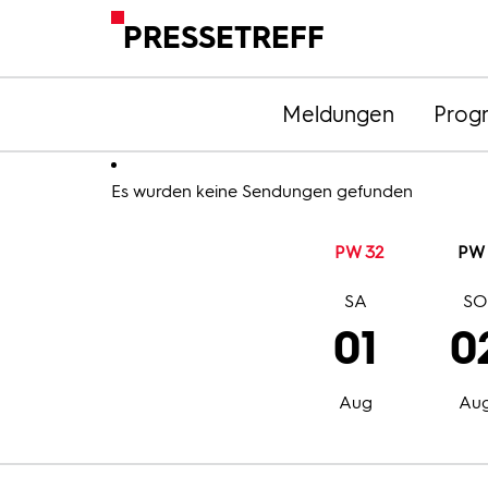
PRESSETREFF
Meldungen
Prog
Es wurden keine Sendungen gefunden
PW 32
PW 
SA
S
01
0
Aug
Au