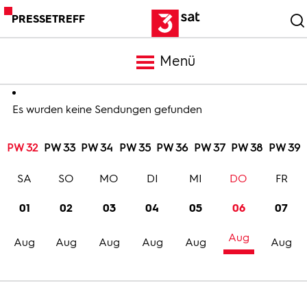
PRESSETREFF
Menü
Meldungen
Es wurden keine Sendungen gefunden
PW 32
PW 33
PW 34
PW 35
PW 36
PW 37
PW 38
PW 39
Programm
SA
SO
MO
DI
MI
DO
FR
Mediathek
01
02
03
04
05
06
07
Aug
Trailer
Aug
Aug
Aug
Aug
Aug
Aug
Bilder