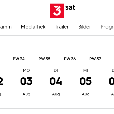
ramm
Mediathek
Trailer
Bilder
Prog
PW 34
PW 35
PW 36
PW 37
O
MO
DI
MI
2
03
04
05
g
Aug
Aug
Aug
A