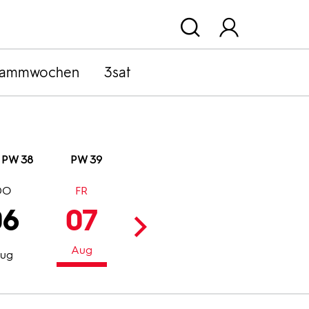
rammwochen
3sat
PW 38
PW 39
DO
FR
SA
SO
06
07
08
09
Aug
Aug
Aug
ug