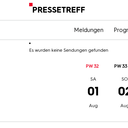
PRESSETREFF
Meldungen
Prog
Es wurden keine Sendungen gefunden
PW 32
PW 33
SA
S
01
0
Aug
Au