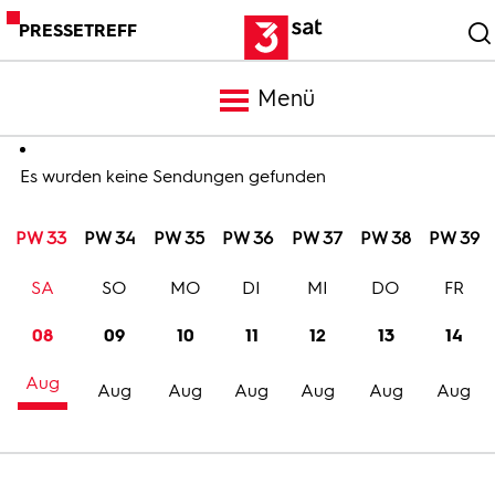
PRESSETREFF
Menü
Meldungen
Es wurden keine Sendungen gefunden
PW 33
PW 34
PW 35
PW 36
PW 37
PW 38
PW 39
Programm
SA
SO
MO
DI
MI
DO
FR
Mediathek
08
09
10
11
12
13
14
Aug
Trailer
Aug
Aug
Aug
Aug
Aug
Aug
Bilder