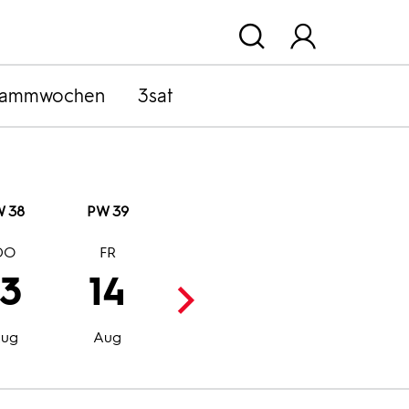
rammwochen
3sat
 38
PW 39
DO
FR
SA
SO
13
14
15
16
Aug
Aug
ug
Aug