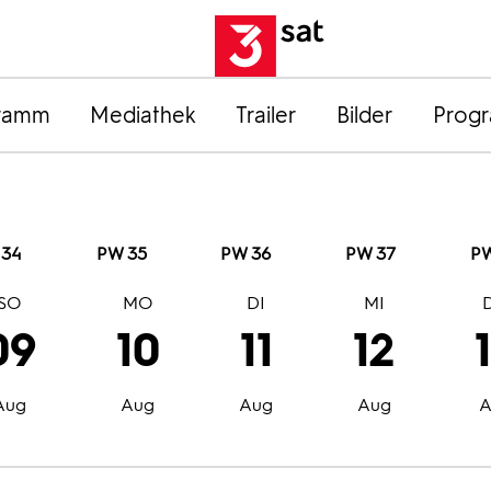
ramm
Mediathek
Trailer
Bilder
Prog
 34
PW 35
PW 36
PW 37
PW
SO
MO
DI
MI
09
10
11
12
Aug
Aug
Aug
Aug
A