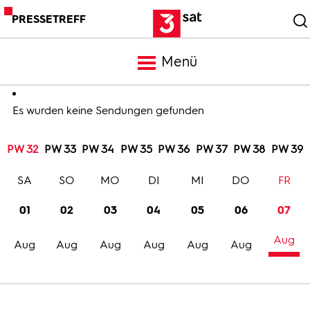
PRESSETREFF
Menü
Meldungen
Es wurden keine Sendungen gefunden
PW 32
PW 33
PW 34
PW 35
PW 36
PW 37
PW 38
PW 39
Programm
SA
SO
MO
DI
MI
DO
FR
Mediathek
01
02
03
04
05
06
07
Aug
Trailer
Aug
Aug
Aug
Aug
Aug
Aug
Bilder