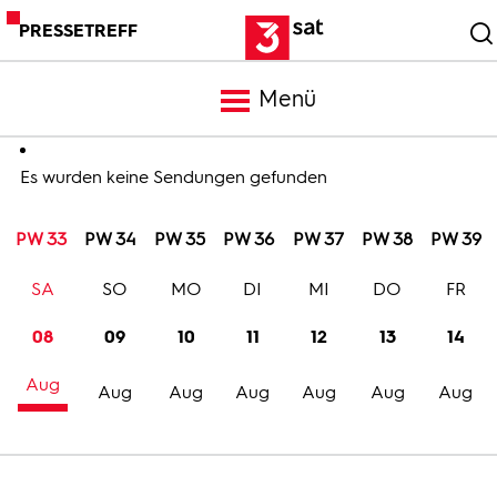
PRESSETREFF
Menü
Meldungen
Es wurden keine Sendungen gefunden
PW 33
PW 34
PW 35
PW 36
PW 37
PW 38
PW 39
Programm
SA
SO
MO
DI
MI
DO
FR
Mediathek
08
09
10
11
12
13
14
Aug
Trailer
Aug
Aug
Aug
Aug
Aug
Aug
Bilder