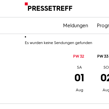
PRESSETREFF
Meldungen
Prog
Es wurden keine Sendungen gefunden
PW 32
PW 33
SA
S
01
0
Aug
Au