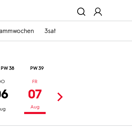
rammwochen
3sat
PW 38
PW 39
DO
FR
SA
SO
06
07
08
09
Aug
Aug
Aug
ug