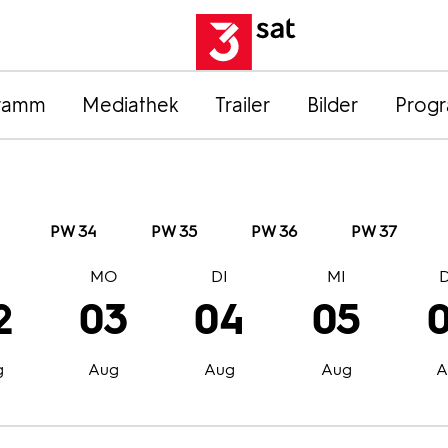
ramm
Mediathek
Trailer
Bilder
Prog
PW 34
PW 35
PW 36
PW 37
O
MO
DI
MI
2
03
04
05
g
Aug
Aug
Aug
A