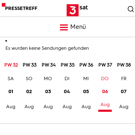
PRESSETREFF
Menü
Meldungen
Es wurden keine Sendungen gefunden
PW 32
PW 33
PW 34
PW 35
PW 36
PW 37
PW 38
Programm
SA
SO
MO
DI
MI
DO
FR
Mediathek
01
02
03
04
05
06
07
Aug
Trailer
Aug
Aug
Aug
Aug
Aug
Aug
Bilder