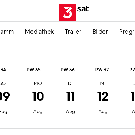
ramm
Mediathek
Trailer
Bilder
Prog
 34
PW 35
PW 36
PW 37
PW
SO
MO
DI
MI
09
10
11
12
Aug
Aug
Aug
Aug
A