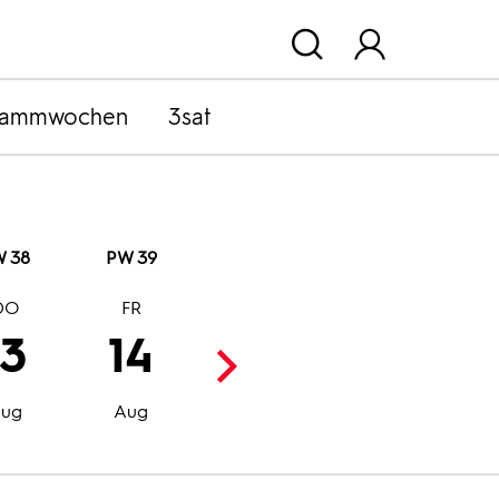
rammwochen
3sat
 38
PW 39
DO
FR
SA
SO
13
14
15
16
Aug
Aug
ug
Aug