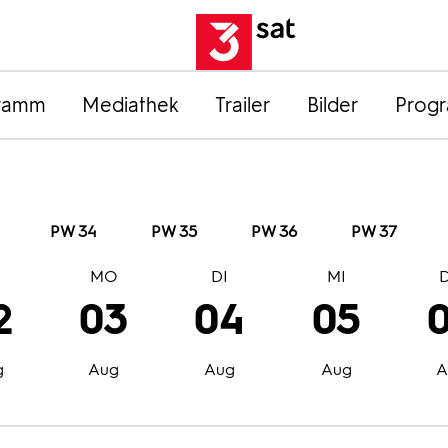
ramm
Mediathek
Trailer
Bilder
Prog
PW 34
PW 35
PW 36
PW 37
O
MO
DI
MI
2
03
04
05
g
Aug
Aug
Aug
A