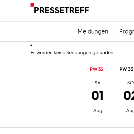
PRESSETREFF
Meldungen
Prog
Es wurden keine Sendungen gefunden
PW 32
PW 33
SA
S
01
0
Aug
Au