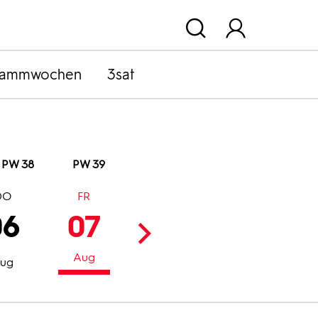
rammwochen
3sat
PW 38
PW 39
DO
FR
SA
SO
06
07
08
09
Aug
Aug
Aug
ug