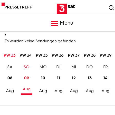
PRESSETREFF
Menü
Meldungen
Es wurden keine Sendungen gefunden
PW 33
PW 34
PW 35
PW 36
PW 37
PW 38
PW 39
Programm
SA
SO
MO
DI
MI
DO
FR
Mediathek
08
09
10
11
12
13
14
Aug
Trailer
Aug
Aug
Aug
Aug
Aug
Aug
Bilder