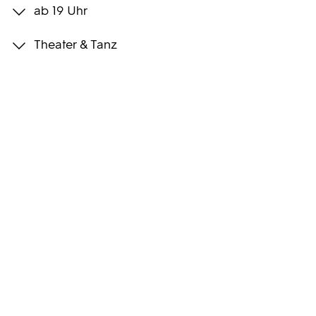
ab 19 Uhr
Programmwochen
Theater & Tanz
3sat