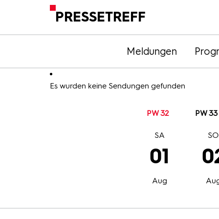
PRESSETREFF
Meldungen
Prog
Es wurden keine Sendungen gefunden
PW 32
PW 33
SA
S
01
0
Aug
Au