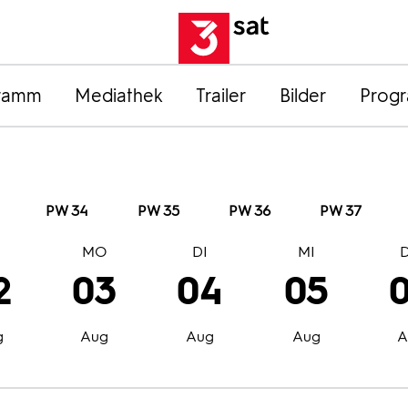
ramm
Mediathek
Trailer
Bilder
Prog
PW 34
PW 35
PW 36
PW 37
O
MO
DI
MI
2
03
04
05
g
Aug
Aug
Aug
A