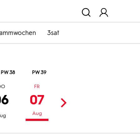
rammwochen
3sat
PW 38
PW 39
DO
FR
SA
SO
06
07
08
09
Aug
Aug
Aug
ug