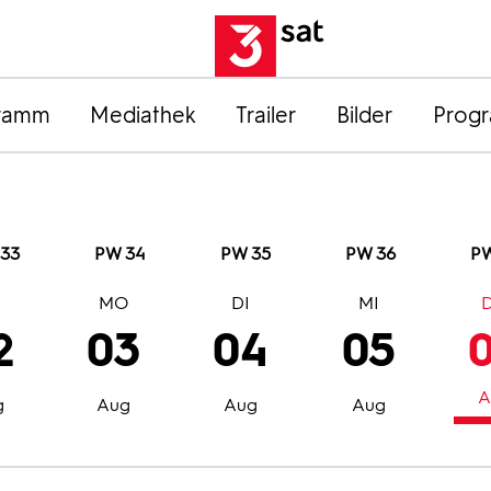
ramm
Mediathek
Trailer
Bilder
Prog
33
PW 34
PW 35
PW 36
PW
O
MO
DI
MI
2
03
04
05
A
g
Aug
Aug
Aug