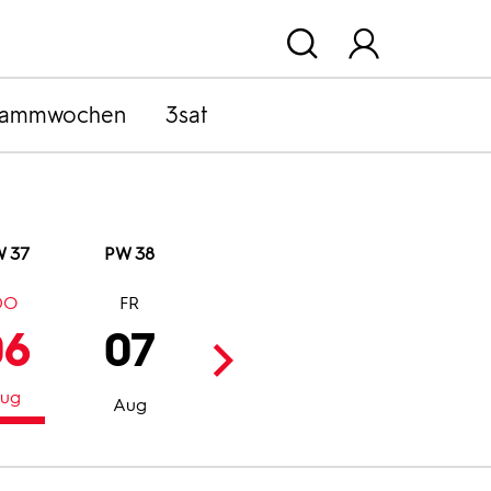
rammwochen
3sat
 37
PW 38
DO
FR
SA
SO
06
07
08
09
ug
Aug
Aug
Aug