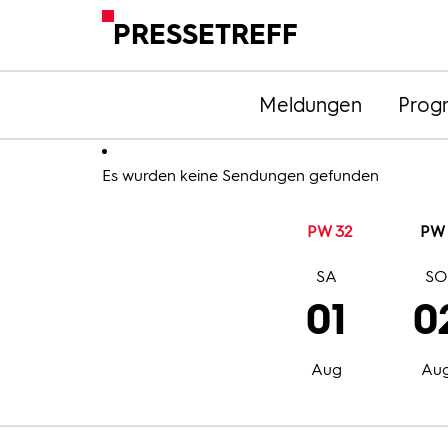
PRESSETREFF
Meldungen
Prog
Es wurden keine Sendungen gefunden
PW 32
PW 
SA
S
01
0
Aug
Au