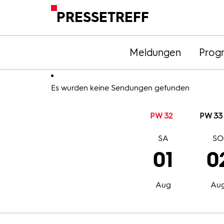
PRESSETREFF
Meldungen
Prog
Es wurden keine Sendungen gefunden
PW 32
PW 33
SA
S
01
0
Aug
Au