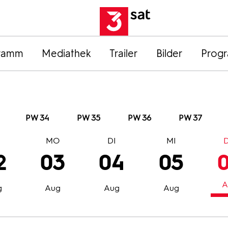
ramm
Mediathek
Trailer
Bilder
Prog
PW 34
PW 35
PW 36
PW 37
O
MO
DI
MI
2
03
04
05
A
g
Aug
Aug
Aug