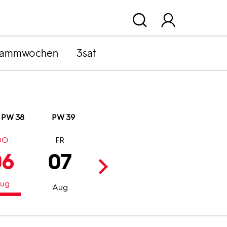
rammwochen
3sat
PW 38
PW 39
DO
FR
SA
SO
06
07
08
09
ug
Aug
Aug
Aug