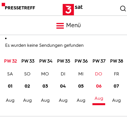
PRESSETREFF
Menü
Meldungen
Es wurden keine Sendungen gefunden
PW 32
PW 33
PW 34
PW 35
PW 36
PW 37
PW 38
Programm
SA
SO
MO
DI
MI
DO
FR
Mediathek
01
02
03
04
05
06
07
Aug
Trailer
Aug
Aug
Aug
Aug
Aug
Aug
Bilder