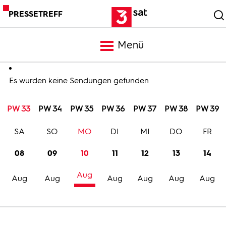
PRESSETREFF
Menü
Meldungen
Es wurden keine Sendungen gefunden
PW 33
PW 34
PW 35
PW 36
PW 37
PW 38
PW 39
Programm
SA
SO
MO
DI
MI
DO
FR
Mediathek
08
09
10
11
12
13
14
Aug
Trailer
Aug
Aug
Aug
Aug
Aug
Aug
Bilder