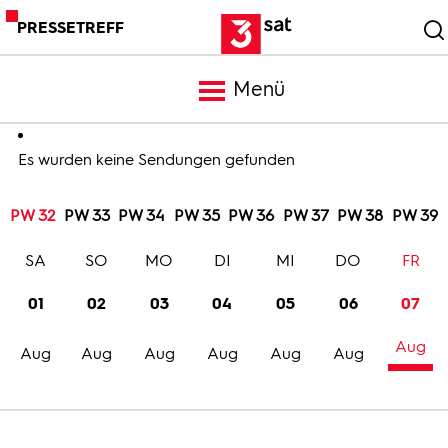
PRESSETREFF
Menü
Meldungen
Es wurden keine Sendungen gefunden
PW 32
PW 33
PW 34
PW 35
PW 36
PW 37
PW 38
PW 39
Programm
SA
SO
MO
DI
MI
DO
FR
Mediathek
01
02
03
04
05
06
07
Aug
Trailer
Aug
Aug
Aug
Aug
Aug
Aug
Bilder