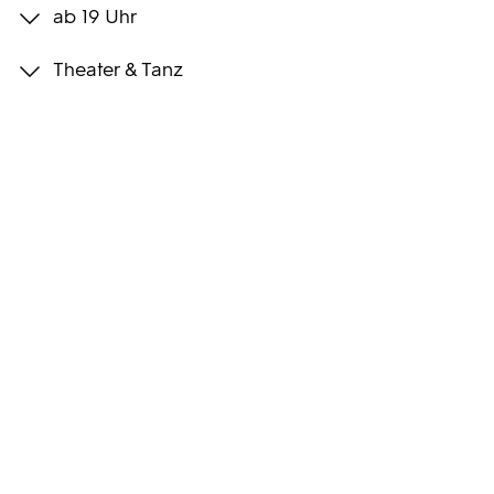
ab 19 Uhr
Programmwochen
Theater & Tanz
3sat