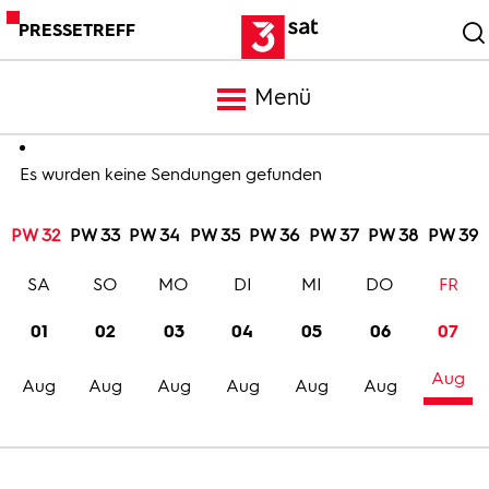
PRESSETREFF
Menü
Meldungen
Es wurden keine Sendungen gefunden
PW 32
PW 33
PW 34
PW 35
PW 36
PW 37
PW 38
PW 39
Programm
SA
SO
MO
DI
MI
DO
FR
Mediathek
01
02
03
04
05
06
07
Aug
Trailer
Aug
Aug
Aug
Aug
Aug
Aug
Bilder