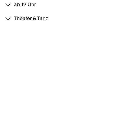
ab 19 Uhr
Programmwochen
Theater & Tanz
3sat