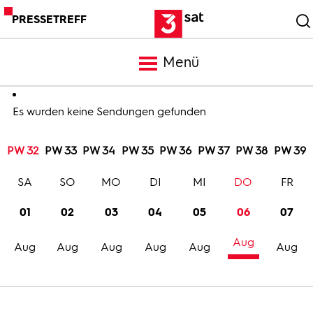
PRESSETREFF
Menü
Meldungen
Es wurden keine Sendungen gefunden
PW 32
PW 33
PW 34
PW 35
PW 36
PW 37
PW 38
PW 39
Programm
SA
SO
MO
DI
MI
DO
FR
Mediathek
01
02
03
04
05
06
07
Aug
Trailer
Aug
Aug
Aug
Aug
Aug
Aug
Bilder