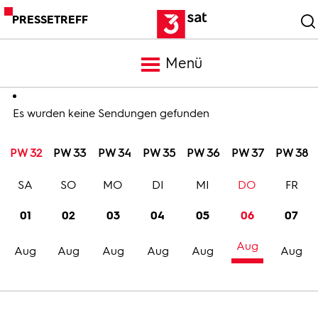
PRESSETREFF
Menü
Meldungen
Es wurden keine Sendungen gefunden
PW 32
PW 33
PW 34
PW 35
PW 36
PW 37
PW 38
Programm
SA
SO
MO
DI
MI
DO
FR
Mediathek
01
02
03
04
05
06
07
Aug
Trailer
Aug
Aug
Aug
Aug
Aug
Aug
Bilder