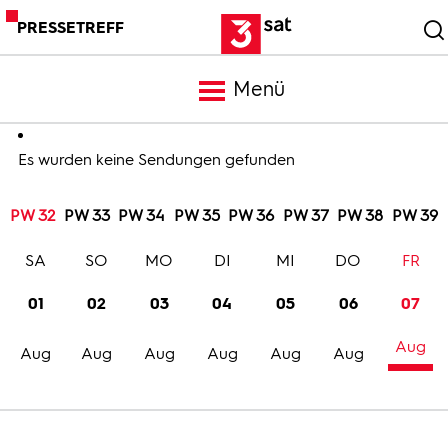
PRESSETREFF
Menü
Meldungen
Es wurden keine Sendungen gefunden
PW 32
PW 33
PW 34
PW 35
PW 36
PW 37
PW 38
PW 39
Programm
SA
SO
MO
DI
MI
DO
FR
Mediathek
01
02
03
04
05
06
07
Aug
Trailer
Aug
Aug
Aug
Aug
Aug
Aug
Bilder