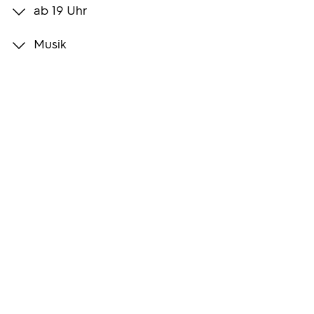
ab 19 Uhr
Programmwochen
Musik
3sat