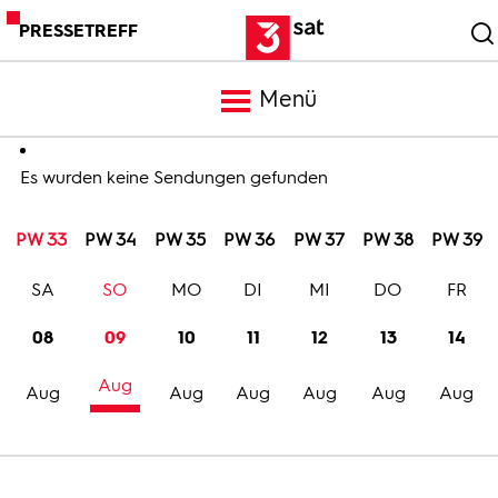
PRESSETREFF
Menü
Meldungen
Es wurden keine Sendungen gefunden
PW 33
PW 34
PW 35
PW 36
PW 37
PW 38
PW 39
Programm
SA
SO
MO
DI
MI
DO
FR
Mediathek
08
09
10
11
12
13
14
Aug
Trailer
Aug
Aug
Aug
Aug
Aug
Aug
Bilder