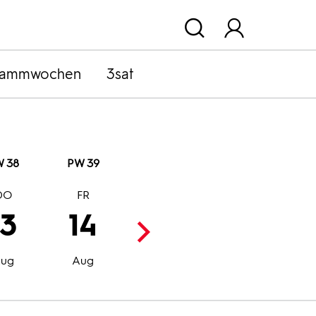
rammwochen
3sat
 38
PW 39
DO
FR
SA
SO
13
14
15
16
Aug
Aug
ug
Aug