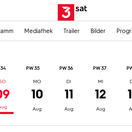
ramm
Mediathek
Trailer
Bilder
Prog
 34
PW 35
PW 36
PW 37
PW
SO
MO
DI
MI
09
10
11
12
Aug
Aug
Aug
Aug
A