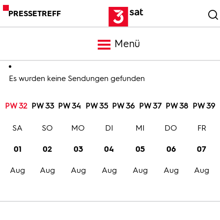
PRESSETREFF
Menü
Meldungen
Es wurden keine Sendungen gefunden
PW 32
PW 33
PW 34
PW 35
PW 36
PW 37
PW 38
PW 39
Programm
SA
SO
MO
DI
MI
DO
FR
Mediathek
01
02
03
04
05
06
07
Aug
Aug
Aug
Aug
Aug
Aug
Aug
Trailer
Bilder