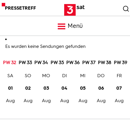
PRESSETREFF
Menü
Meldungen
Es wurden keine Sendungen gefunden
PW 32
PW 33
PW 34
PW 35
PW 36
PW 37
PW 38
PW 39
Programm
SA
SO
MO
DI
MI
DO
FR
Mediathek
01
02
03
04
05
06
07
Aug
Aug
Aug
Aug
Aug
Aug
Aug
Trailer
Bilder