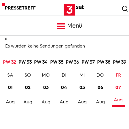
PRESSETREFF
Menü
Meldungen
Es wurden keine Sendungen gefunden
PW 32
PW 33
PW 34
PW 35
PW 36
PW 37
PW 38
PW 39
Programm
SA
SO
MO
DI
MI
DO
FR
Mediathek
01
02
03
04
05
06
07
Aug
Trailer
Aug
Aug
Aug
Aug
Aug
Aug
Bilder