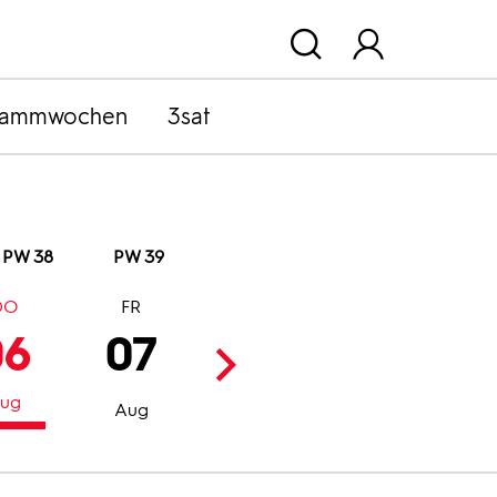
rammwochen
3sat
PW 38
PW 39
DO
FR
SA
SO
06
07
08
09
ug
Aug
Aug
Aug