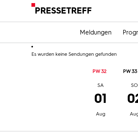
PRESSETREFF
Meldungen
Prog
Es wurden keine Sendungen gefunden
PW 32
PW 33
SA
S
01
0
Aug
Au