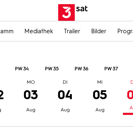
ramm
Mediathek
Trailer
Bilder
Prog
PW 34
PW 35
PW 36
PW 37
O
MO
DI
MI
2
03
04
05
A
g
Aug
Aug
Aug