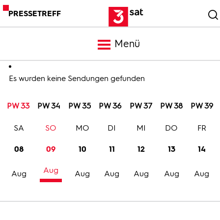
PRESSETREFF
Menü
Meldungen
Es wurden keine Sendungen gefunden
PW 33
PW 34
PW 35
PW 36
PW 37
PW 38
PW 39
Programm
SA
SO
MO
DI
MI
DO
FR
Mediathek
08
09
10
11
12
13
14
Aug
Trailer
Aug
Aug
Aug
Aug
Aug
Aug
Bilder