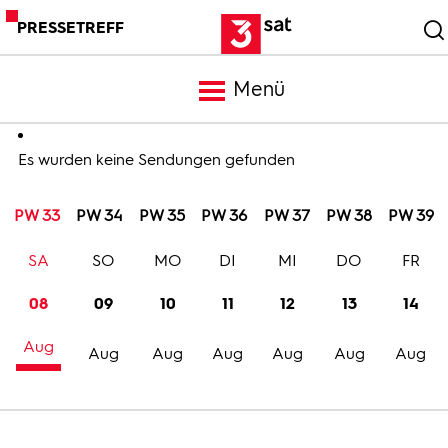
PRESSETREFF
Menü
Meldungen
Es wurden keine Sendungen gefunden
PW 33
PW 34
PW 35
PW 36
PW 37
PW 38
PW 39
Programm
SA
SO
MO
DI
MI
DO
FR
Mediathek
08
09
10
11
12
13
14
Aug
Trailer
Aug
Aug
Aug
Aug
Aug
Aug
Bilder