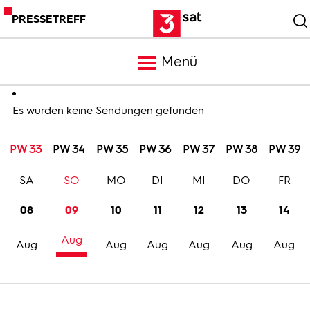
PRESSETREFF
Menü
Meldungen
Es wurden keine Sendungen gefunden
PW 33
PW 34
PW 35
PW 36
PW 37
PW 38
PW 39
Programm
SA
SO
MO
DI
MI
DO
FR
Mediathek
08
09
10
11
12
13
14
Aug
Trailer
Aug
Aug
Aug
Aug
Aug
Aug
Bilder