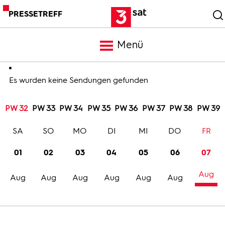
PRESSETREFF
Menü
Meldungen
Es wurden keine Sendungen gefunden
PW 32
PW 33
PW 34
PW 35
PW 36
PW 37
PW 38
PW 39
Programm
SA
SO
MO
DI
MI
DO
FR
Mediathek
01
02
03
04
05
06
07
Aug
Trailer
Aug
Aug
Aug
Aug
Aug
Aug
Bilder