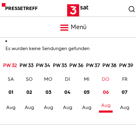
PRESSETREFF
Menü
Meldungen
Es wurden keine Sendungen gefunden
PW 32
PW 33
PW 34
PW 35
PW 36
PW 37
PW 38
PW 39
Programm
SA
SO
MO
DI
MI
DO
FR
Mediathek
01
02
03
04
05
06
07
Aug
Trailer
Aug
Aug
Aug
Aug
Aug
Aug
Bilder