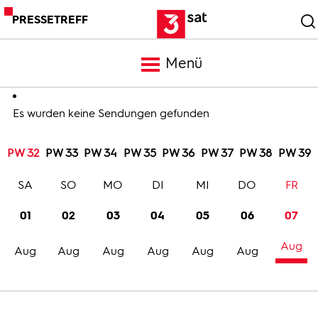
PRESSETREFF
Menü
Meldungen
Es wurden keine Sendungen gefunden
PW 32
PW 33
PW 34
PW 35
PW 36
PW 37
PW 38
PW 39
Programm
SA
SO
MO
DI
MI
DO
FR
Mediathek
01
02
03
04
05
06
07
Aug
Trailer
Aug
Aug
Aug
Aug
Aug
Aug
Bilder