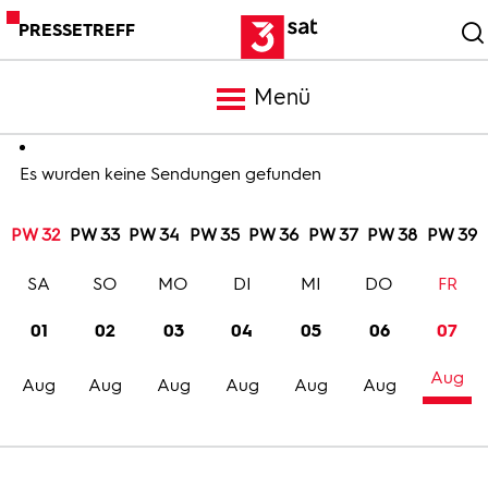
PRESSETREFF
Menü
Meldungen
Es wurden keine Sendungen gefunden
PW 32
PW 33
PW 34
PW 35
PW 36
PW 37
PW 38
PW 39
Programm
SA
SO
MO
DI
MI
DO
FR
Mediathek
01
02
03
04
05
06
07
Aug
Trailer
Aug
Aug
Aug
Aug
Aug
Aug
Bilder