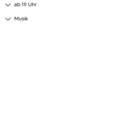
ab 19 Uhr
Programmwochen
Musik
3sat