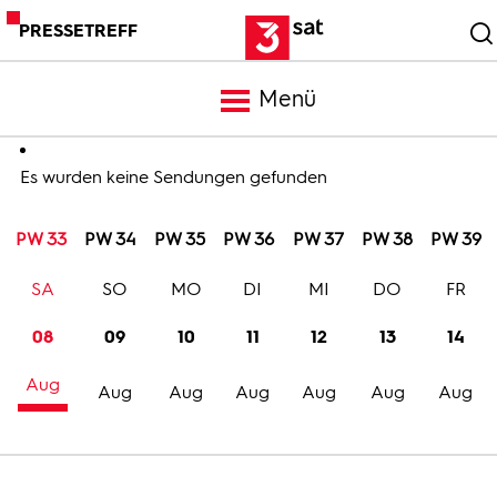
PRESSETREFF
Menü
Meldungen
Es wurden keine Sendungen gefunden
PW 33
PW 34
PW 35
PW 36
PW 37
PW 38
PW 39
Programm
SA
SO
MO
DI
MI
DO
FR
Mediathek
08
09
10
11
12
13
14
Aug
Trailer
Aug
Aug
Aug
Aug
Aug
Aug
Bilder