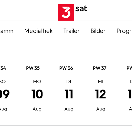
ramm
Mediathek
Trailer
Bilder
Prog
 34
PW 35
PW 36
PW 37
PW
SO
MO
DI
MI
09
10
11
12
Aug
Aug
Aug
Aug
A