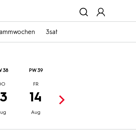
rammwochen
3sat
 38
PW 39
DO
FR
SA
SO
13
14
15
16
Aug
Aug
ug
Aug