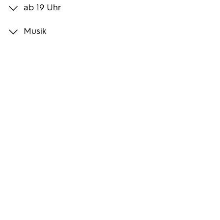
ab 19 Uhr
Programmwochen
Musik
3sat