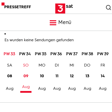
PRESSETREFF
Menü
Meldungen
Es wurden keine Sendungen gefunden
PW 33
PW 34
PW 35
PW 36
PW 37
PW 38
PW 39
Programm
SA
SO
MO
DI
MI
DO
FR
Mediathek
08
09
10
11
12
13
14
Aug
Trailer
Aug
Aug
Aug
Aug
Aug
Aug
Bilder