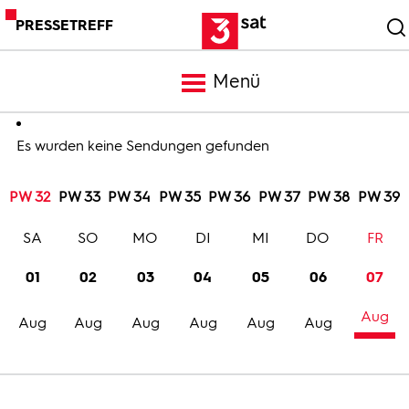
PRESSETREFF
Menü
Meldungen
Es wurden keine Sendungen gefunden
PW 32
PW 33
PW 34
PW 35
PW 36
PW 37
PW 38
PW 39
Programm
SA
SO
MO
DI
MI
DO
FR
Mediathek
01
02
03
04
05
06
07
Aug
Trailer
Aug
Aug
Aug
Aug
Aug
Aug
Bilder