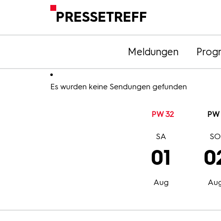
PRESSETREFF
Meldungen
Prog
Es wurden keine Sendungen gefunden
PW 32
PW 
SA
S
01
0
Aug
Au