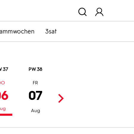
rammwochen
3sat
 37
PW 38
DO
FR
SA
SO
06
07
08
09
ug
Aug
Aug
Aug