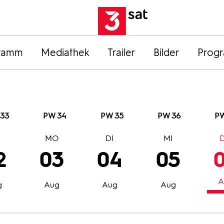
ramm
Mediathek
Trailer
Bilder
Prog
33
PW 34
PW 35
PW 36
PW
O
MO
DI
MI
2
03
04
05
A
g
Aug
Aug
Aug