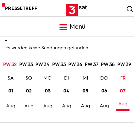
PRESSETREFF
Menü
Meldungen
Es wurden keine Sendungen gefunden
PW 32
PW 33
PW 34
PW 35
PW 36
PW 37
PW 38
PW 39
Programm
SA
SO
MO
DI
MI
DO
FR
Mediathek
01
02
03
04
05
06
07
Aug
Trailer
Aug
Aug
Aug
Aug
Aug
Aug
Bilder