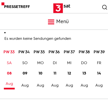
PRESSETREFF
Menü
Meldungen
Es wurden keine Sendungen gefunden
PW 33
PW 34
PW 35
PW 36
PW 37
PW 38
PW 39
Programm
SA
SO
MO
DI
MI
DO
FR
Mediathek
08
09
10
11
12
13
14
Aug
Trailer
Aug
Aug
Aug
Aug
Aug
Aug
Bilder