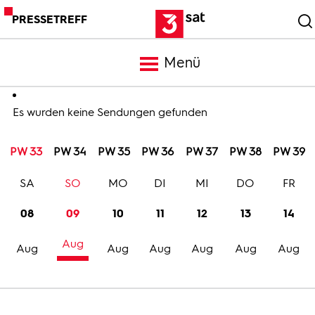
PRESSETREFF
Menü
Meldungen
Es wurden keine Sendungen gefunden
PW 33
PW 34
PW 35
PW 36
PW 37
PW 38
PW 39
Programm
SA
SO
MO
DI
MI
DO
FR
Mediathek
08
09
10
11
12
13
14
Aug
Trailer
Aug
Aug
Aug
Aug
Aug
Aug
Bilder