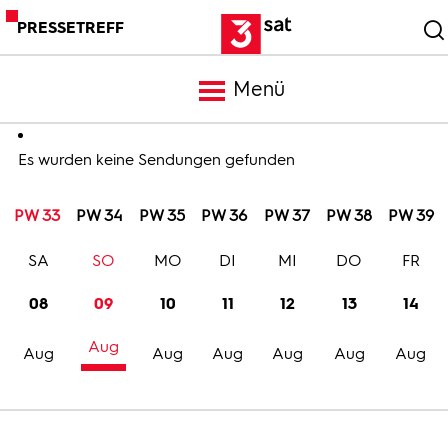
PRESSETREFF
Menü
Meldungen
Es wurden keine Sendungen gefunden
PW 33
PW 34
PW 35
PW 36
PW 37
PW 38
PW 39
Programm
SA
SO
MO
DI
MI
DO
FR
Mediathek
08
09
10
11
12
13
14
Aug
Trailer
Aug
Aug
Aug
Aug
Aug
Aug
Bilder