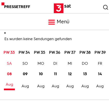
PRESSETREFF
Menü
Meldungen
Es wurden keine Sendungen gefunden
PW 33
PW 34
PW 35
PW 36
PW 37
PW 38
PW 39
Programm
SA
SO
MO
DI
MI
DO
FR
Mediathek
08
09
10
11
12
13
14
Aug
Trailer
Aug
Aug
Aug
Aug
Aug
Aug
Bilder