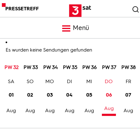
PRESSETREFF
Menü
Meldungen
Es wurden keine Sendungen gefunden
PW 32
PW 33
PW 34
PW 35
PW 36
PW 37
PW 38
Programm
SA
SO
MO
DI
MI
DO
FR
Mediathek
01
02
03
04
05
06
07
Aug
Trailer
Aug
Aug
Aug
Aug
Aug
Aug
Bilder